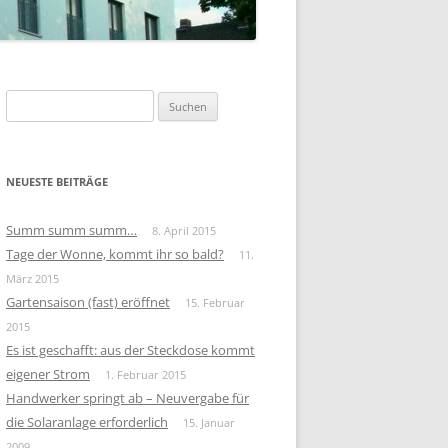
Suchen
nach:
NEUESTE BEITRÄGE
Summ summ summ…
8. April 2015
Tage der Wonne, kommt ihr so bald?
11.
März 2015
Gartensaison (fast) eröffnet
15. Februar
2015
Es ist geschafft: aus der Steckdose kommt
eigener Strom
1. Februar 2015
Handwerker springt ab – Neuvergabe für
die Solaranlage erforderlich
15. Januar
2009